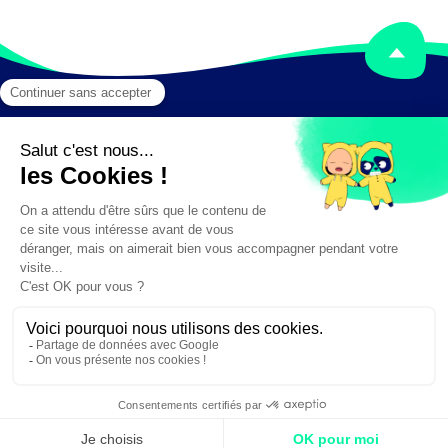
Mentions légales
Crédits
✕
Besoin d'aide ?
Création :
DAJM.fr