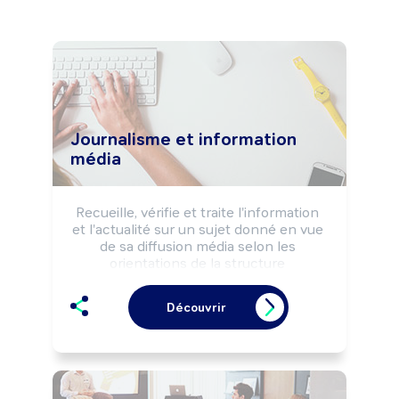
Journalisme et information
média
Recueille, vérifie et traite l'information 
et l'actualité sur un sujet donné en vue 
de sa diffusion média selon les 
orientations de la structure 
d'information, les règles déontologiques 
et la réglementation de l'information.

Découvrir
Peut définir la politique d'information de 
la structure.

Peut animer une équipe.