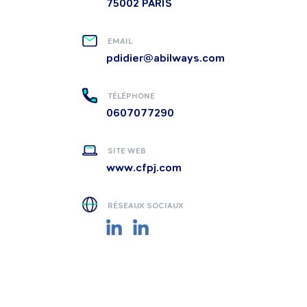
75002
PARIS
EMAIL
pdidier@abilways.com
TÉLÉPHONE
0607077290
SITE WEB
www.cfpj.com
RÉSEAUX SOCIAUX