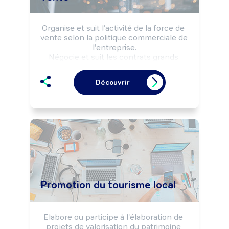
Organise et suit l'activité de la force de 
vente selon la politique commerciale de 
l'entreprise.

Négocie et suit les contrats grands 
comptes.

Coordonne une ou plusieurs équipes de 
Découvrir
commerciaux.
Promotion du tourisme local
Elabore ou participe à l'élaboration de 
projets de valorisation du patrimoine 