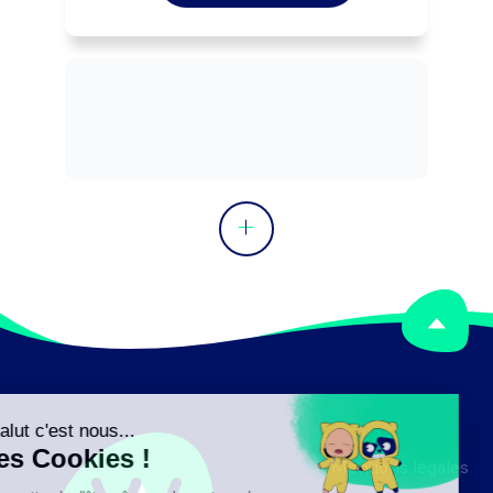
informatiques et télécoms de 
l'entreprise.

Surveille le fonctionnement des 
différents systèmes, réseaux, ... selon 
les normes et les méthodes 
d'exploitation et de sécurité.

Peut coordonner une équipe.
Mentions légales