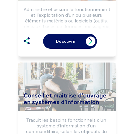
Administre et assure le fonctionnement 
et l'exploitation d'un ou plusieurs 
éléments matériels ou logiciels (outils, 
réseaux, bases de données, messagerie, 
...) de l'entreprise ou d'une organisation. 
Veille à la cohérence, à l'accessibilité et 
Découvrir
à la sécurité des informations.

Peut coordonner une équipe.
Conseil et maîtrise d'ouvrage
en systèmes d'information
Traduit les besoins fonctionnels d'un 
système d'information d'un 
commanditaire, selon les objectifs du 