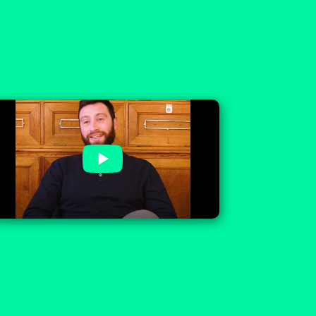
Groupe IMT : témoignage de
Cyril, IMTiste en formation
TSPCI