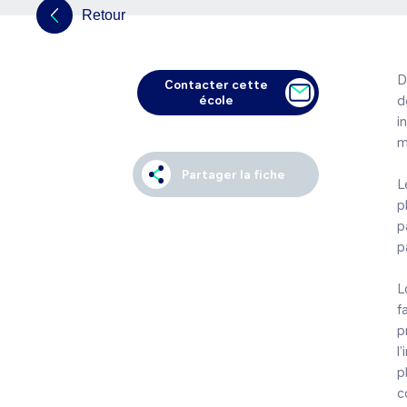
Retour
D
Contacter cette
école
d
i
m
Partager la fiche
L
p
p
pa
L
f
p
l
p
c