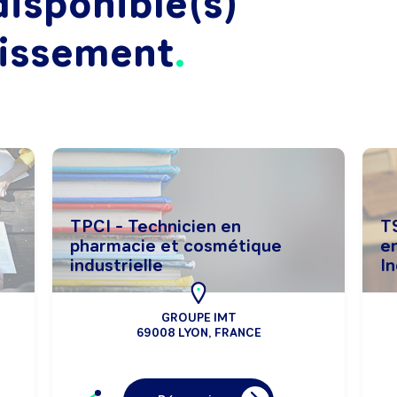
isponible(s)
lissement
TPCI - Technicien en
T
pharmacie et cosmétique
e
industrielle
In
GROUPE IMT
69008 LYON, FRANCE