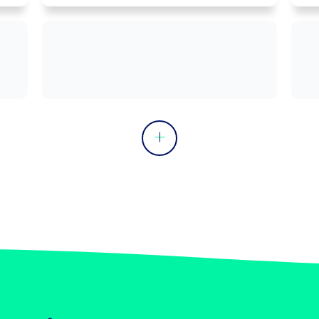
 
en oeuvre des résultats de recherche.

Peut superviser et coordonner un 
e 
projet, une équipe, un service ou un 
op
s 
département.
de
s 
e 