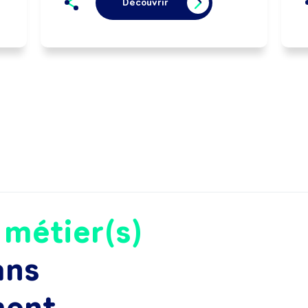
Découvrir
e
métier(s)
ans
ment