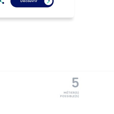
Découvrir
5
MÉTIER(S)
POSSIBLE(S)