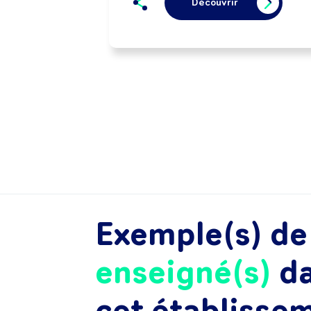
Découvrir
Exemple(s) d
enseigné(s)
d
cet établisse