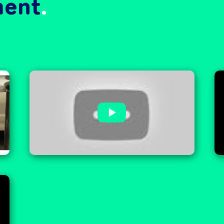
ment
Présentation du bachelor TSBI :
Technicien(ne) spécialisé(e) en
bioproduction industrielle