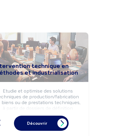
ntervention technique en
éthodes et industrialisation
Etudie et optimise des solutions 
echniques de production/fabrication 
 biens ou de prestations techniques, 
à partir de dossiers de définition 
fonctionnels.

Les formalise sous forme de 
Découvrir
documents techniques selon les 
normes réglementaires et les 