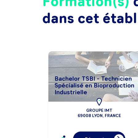
Formation(s)
d
dans cet étab
Bachelor TSBI - Technicien
Spécialisé en Bioproduction
Industrielle
GROUPE IMT
69008 LYON, FRANCE