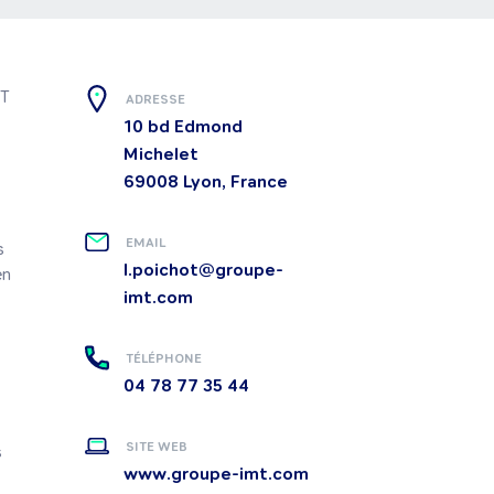
T 
ADRESSE
10 bd Edmond
Michelet
69008
Lyon, France
EMAIL
 
l.poichot@groupe-
n 
imt.com
TÉLÉPHONE
04 78 77 35 44
SITE WEB
 
www.groupe-imt.com