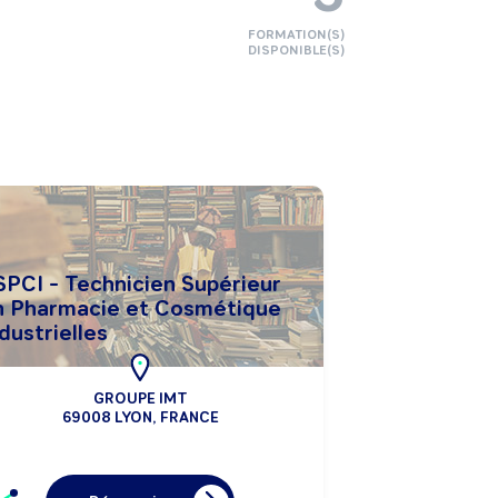
FORMATION(S)
DISPONIBLE(S)
SPCI - Technicien Supérieur
n Pharmacie et Cosmétique
dustrielles
GROUPE IMT
69008 LYON, FRANCE