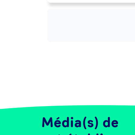
conformité des matières en cours de
production. Met en oeuvre des 
mesures correctives définies en cas d
dysfonctionnement des équipement
et anomalies de réaction des produit
transformés.

Peut piloter l'installation à distance 
(salle de contrôle, ...) et réaliser la 
maintenance de premier niveau.

Peut suivre et analyser les données d
production.
Média(s) de