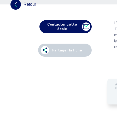
Retour
L
Contacter cette
école
1
m
l
r
Partager la fiche