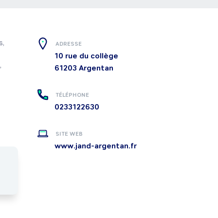
, 
ADRESSE
10 rue du collège
 
61203
Argentan
TÉLÉPHONE
0233122630
SITE WEB
www.jand-argentan.fr