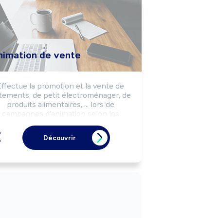
nimation de vente
Effectue la promotion et la vente de 
tements, de petit électroménager, de 
produits alimentaires, ... lors de 
campagnes d'animation selon les 
jectifs commerciaux (salon, semaine 
omotionnelle, lancement de produit, 
Découvrir
...) d'une marque, d'un client.