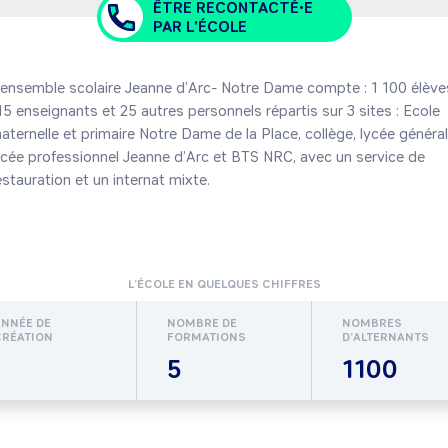
ÊTRE RECONTACTÉ•E
PAR L'ÉCOLE
’ensemble scolaire Jeanne d’Arc- Notre Dame compte : 1 100 élèves
15 enseignants et 25 autres personnels répartis sur 3 sites : Ecole 
aternelle et primaire Notre Dame de la Place, collège, lycée général,
ycée professionnel Jeanne d’Arc et BTS NRC, avec un service de 
estauration et un internat mixte.
L’ÉCOLE EN QUELQUES CHIFFRES
ANNÉE DE
NOMBRE DE
NOMBRES
CRÉATION
FORMATIONS
D’ALTERNANTS
5
1100