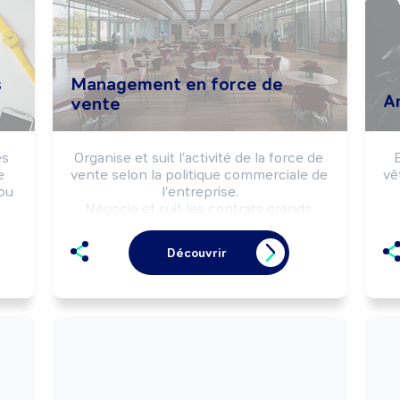
s
Management en force de
A
vente
s 
Organise et suit l'activité de la force de 
 
vente selon la politique commerciale de 
vê
u 
l'entreprise.

Négocie et suit les contrats grands 
comptes.

ob
Coordonne une ou plusieurs équipes de 
pr
Découvrir
 
commerciaux.
e 