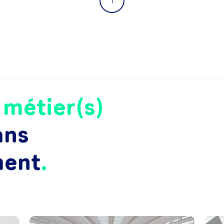
e
métier(s)
ans
ment