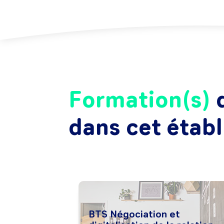
Formation(s)
d
dans cet étab
BTS Négociation et