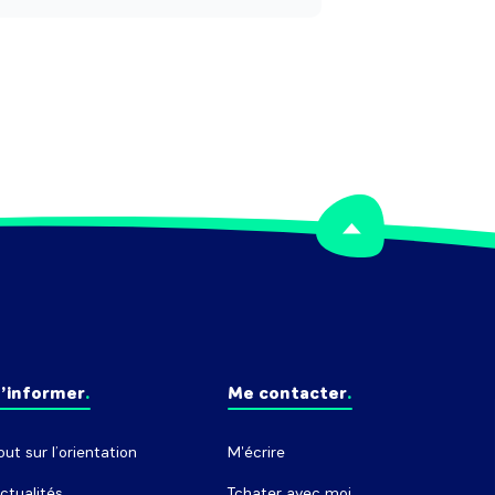
’informer
Me contacter
out sur l’orientation
M'écrire
ctualités
Tchater avec moi