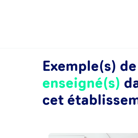
Exemple(s) d
enseigné(s)
d
cet établisse