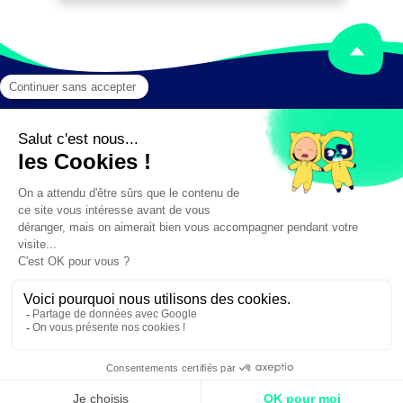
gestion comptable et financière à des 
entreprises en difficulté.

Peut coordonner l'activité d'une équipe 
ou gérer un service.
Mentions légales
Crédits
✕
Besoin d'aide ?
Création :
DAJM.fr