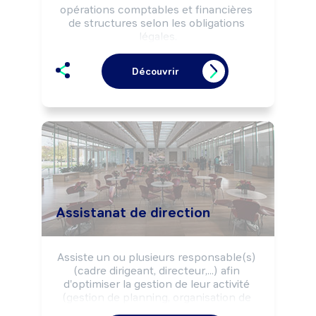
opérations comptables et financières 
de structures selon les obligations 
légales.

Contribue à la prévention, à la maîtrise 
des risques financiers de structures et 
Découvrir
à la recherche des irrégularités 
éventuelles.

Peut apporter un appui technique en 
gestion comptable et financière à des 
entreprises en difficulté.

Peut coordonner l'activité d'une équipe 
ou gérer un service.
Assistanat de direction
Assiste un ou plusieurs responsable(s) 
(cadre dirigeant, directeur,...) afin 
d'optimiser la gestion de leur activité 
(gestion de planning, organisation de 
déplacements, communication, 