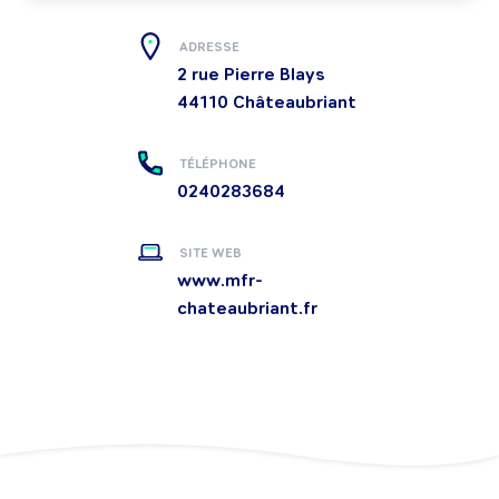
ADRESSE
2 rue Pierre Blays
44110
Châteaubriant
TÉLÉPHONE
0240283684
SITE WEB
www.mfr-
chateaubriant.fr