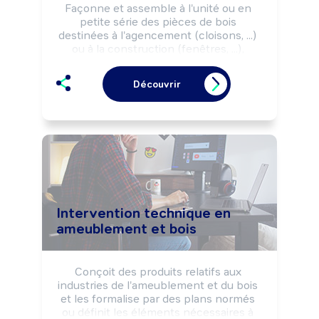
Façonne et assemble à l'unité ou en 
petite série des pièces de bois 
destinées à l'agencement (cloisons, ...) 
ou à la construction (fenêtres, ...), 
manuellement ou à l'aide de machines, 
selon les règles de sécurité.

Découvrir
Effectue la mise en place et le montage 
final des structures réalisées sur site.

Peut concevoir de nouveaux 
agencements ou menuiseries, restaurer 
des ouvrages anciens. Peut être 
spécialisé dans la fabrication de fûts, 
tonneaux.

Peut coordonner une équipe et diriger 
une structure.
Intervention technique en
ameublement et bois
Conçoit des produits relatifs aux 
industries de l'ameublement et du bois 
et les formalise par des plans normés 
ou définit les éléments nécessaires à 