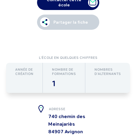
école
Partager la fiche
L’ÉCOLE EN QUELQUES CHIFFRES
ANNÉE DE
NOMBRE DE
NOMBRES
CRÉATION
FORMATIONS
D’ALTERNANTS
1
ADRESSE
740 chemin des
Meinajariès
84907
Avignon