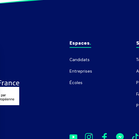
Espaces
S
Candidats
T
Entreprises
A
Écoles
P
F
P