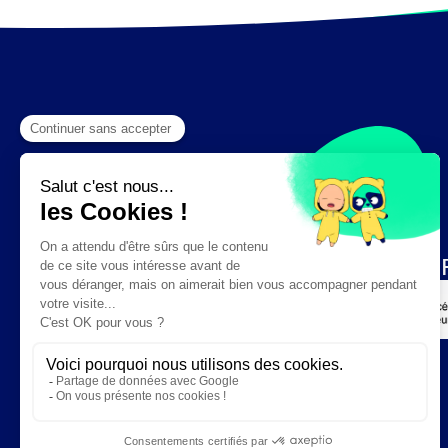
Création :
DAJM.fr