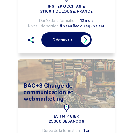
INSTEP OCCITANIE
31100 TOULOUSE, FRANCE
Durée de la formation :
12 mois
Niveau de sortie :
Niveau Bac ou équivalent
Découvrir
BAC+3 Chargé de
communication et
webmarketing
ESTM PIGIER
25000 BESANCON
Durée de la formation :
1 an