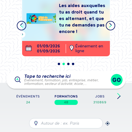
Les aides auxquelles
tu as droit quand tu
tégrer
es alternant, et que
, sans
tu ne demandes pas
encore !
ment en
01/09/2026
Événement en
26
ligne
01/09/2026
28
Tape ta recherche ici
GO
Événement, formation, job, entreprise, métier,
information, secteur d’activité, école,…
E
ÉVÉNEMENTS
FORMATIONS
JOBS
FICH
24
48
310869
Autour de : ex. Paris