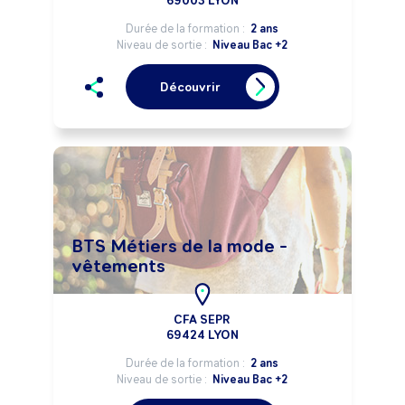
69003 LYON
Durée de la formation :
2 ans
Niveau de sortie :
Niveau Bac +2
Découvrir
BTS Métiers de la mode -
vêtements
CFA SEPR
69424 LYON
Durée de la formation :
2 ans
Niveau de sortie :
Niveau Bac +2