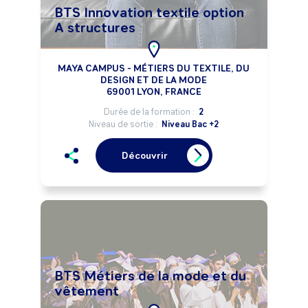
BTS Innovation textile option
A structures
MAYA CAMPUS - MÉTIERS DU TEXTILE, DU
DESIGN ET DE LA MODE
69001 LYON, FRANCE
Durée de la formation :
2
Niveau de sortie :
Niveau Bac +2
Découvrir
BTS Métiers de la mode et du
vêtement