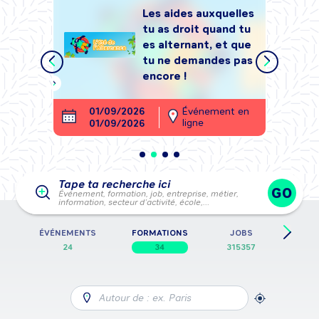
Les aides auxquelles
tu as droit quand tu
tégrer
es alternant, et que
, sans
tu ne demandes pas
encore !
ment en
01/09/2026
Événement en
26
ligne
01/09/2026
28
Tape ta recherche ici
GO
Événement, formation, job, entreprise, métier,
information, secteur d’activité, école,…
E
ÉVÉNEMENTS
FORMATIONS
JOBS
FICH
24
34
315357
Autour de : ex. Paris