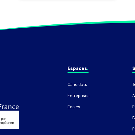
Espaces
S
Candidats
T
Entreprises
A
Écoles
P
F
P