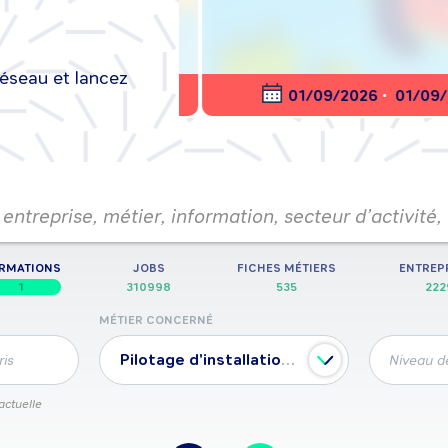
réseau et lancez
nt en ligne
01/09/2026
•
01/09/20
entreprise, métier, information, secteur d’activité,
RMATIONS
JOBS
FICHES MÉTIERS
ENTREP
1
310998
535
222
MÉTIER CONCERNÉ
Pilotage d'installation de production verrière
ris
Niveau de
actuelle