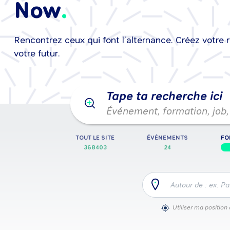
Now
Rencontrez ceux qui font l’alternance. Créez votre 
25/08/2026
•
25/08/2026
Événeme
votre futur.
Tape ta recherche ici
Événement, formation, job, 
TOUT LE SITE
ÉVÉNEMENTS
FO
368403
24
Autour de : ex. Pa
Utiliser ma position 