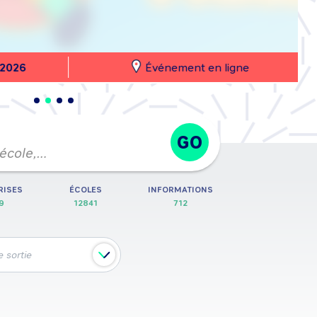
26
Événement en ligne
GO
 école,…
RISES
ÉCOLES
INFORMATIONS
9
12841
712
 sortie