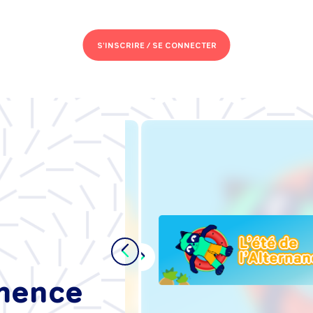
S'INSCRIRE /
SE CONNECTER
s de
se :
t'intégrer
ance, sans
mmence