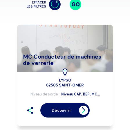
EFFACER
GO
LES FILTRES
MC Conducteur de machines
de verrerie
LYPSO
62505 SAINT-OMER
Niveau de sortie :
Niveau CAP, BEP, MC...
Découvrir