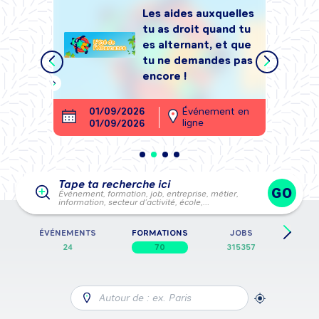
Les aides auxquelles
tu as droit quand tu
tégrer
es alternant, et que
, sans
tu ne demandes pas
encore !
ment en
01/09/2026
Événement en
26
ligne
01/09/2026
28
Tape ta recherche ici
GO
Événement, formation, job, entreprise, métier,
information, secteur d’activité, école,…
E
ÉVÉNEMENTS
FORMATIONS
JOBS
FICH
24
70
315357
Autour de : ex. Paris