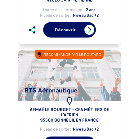
42028 SAINT-ETIENNE
Durée de la formation :
2 ans
Niveau de sortie :
Niveau Bac +2
Découvrir
RECOMMANDÉ PAR LE ROUTARD
BTS Aéronautique
AFMAÉ LE BOURGET - CFA MÉTIERS DE
L'AÉRIEN
95500 BONNEUIL EN FRANCE
Niveau de sortie :
Niveau Bac +2