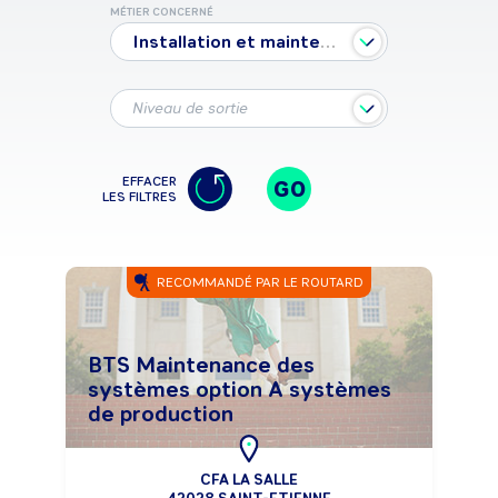
MÉTIER CONCERNÉ
Installation et maintenance d'automatismes
Niveau de sortie
EFFACER
GO
LES FILTRES
RECOMMANDÉ PAR LE ROUTARD
BTS Maintenance des
systèmes option A systèmes
de production
CFA LA SALLE