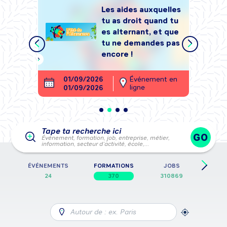
Les aides auxquelles
tu as droit quand tu
tégrer
es alternant, et que
, sans
tu ne demandes pas
encore !
ment en
01/09/2026
Événement en
26
ligne
01/09/2026
28
Tape ta recherche ici
GO
Événement, formation, job, entreprise, métier,
information, secteur d’activité, école,…
E
ÉVÉNEMENTS
FORMATIONS
JOBS
FICH
24
370
310869
Autour de : ex. Paris