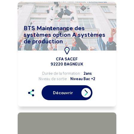
BTS Maintenance des
systèmes option A systèmes
de production
CFA SACEF
92220 BAGNEUX
Durée de la formation :
2ans
Niveau de sortie :
Niveau Bac +2
Découvrir