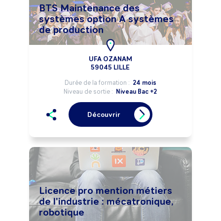
BTS Maintenance des
systèmes option A systèmes
de production
UFA OZANAM
59045 LILLE
Durée de la formation :
24 mois
Niveau de sortie :
Niveau Bac +2
Découvrir
Licence pro mention métiers
de l'industrie : mécatronique,
robotique