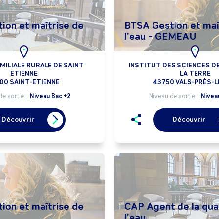
ion et maîtrise de
BTSA Gestion et maî
l'eau - GEMEAU
MILIALE RURALE DE SAINT
INSTITUT DES SCIENCES DE 
ETIENNE
LA TERRE
00 SAINT-ETIENNE
43750 VALS-PRÈS-L
de sortie :
Niveau Bac +2
Niveau de sortie :
Nivea
Découvrir
Découvrir
ion et maîtrise de
CAP Agent de la qua
l'eau