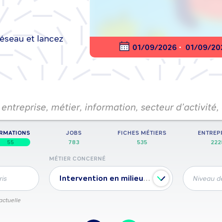
réseau et lancez
nt en ligne
01/09/2026
•
01/09/20
entreprise, métier, information, secteur d’activité,
RMATIONS
JOBS
FICHES MÉTIERS
ENTREP
55
783
535
222
MÉTIER CONCERNÉ
Intervention en milieux et produits nocifs
ris
Niveau de
actuelle