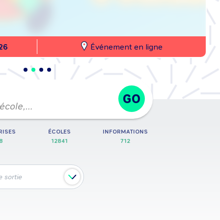
26
Événement en ligne
GO
 école,…
RISES
ÉCOLES
INFORMATIONS
8
12841
712
 sortie