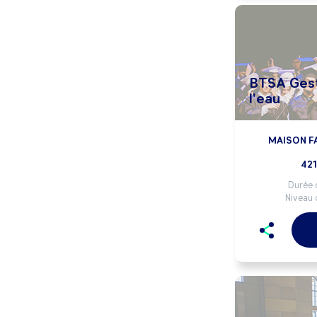
BTSA Gest
l'eau
MAISON FA
421
Durée 
Niveau 