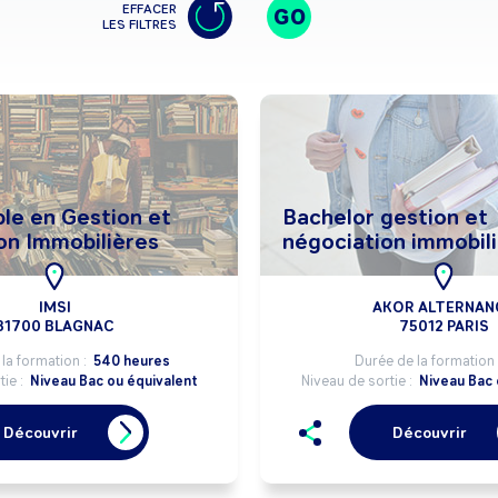
EFFACER
GO
LES FILTRES
le en Gestion et
Bachelor gestion et
on Immobilières
négociation immobil
IMSI
AKOR ALTERNAN
31700 BLAGNAC
75012 PARIS
la formation :
540 heures
Durée de la formation 
tie :
Niveau Bac ou équivalent
Niveau de sortie :
Niveau Bac 
Découvrir
Découvrir