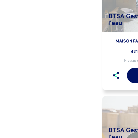
BTSA Gest
l'eau
MAISON FA
421
Niveau 
BTSA Gest
l'eau