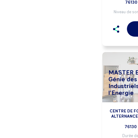
76130
Niveau de sor
MASTER E
Génie des
Industriel
l'Energie
CENTRE DE F
ALTERNANCE 
76130
Durée de