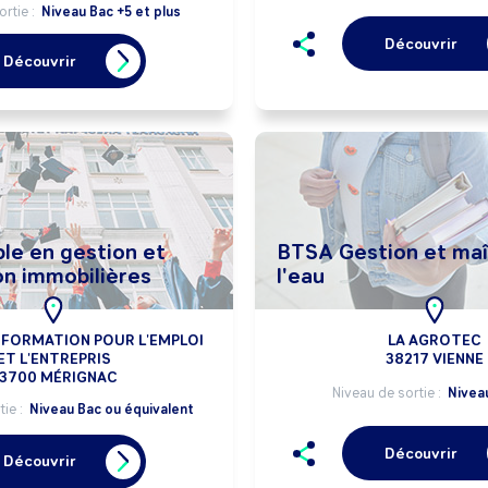
ortie :
Niveau Bac +5 et plus
Découvrir
Découvrir
le en gestion et
BTSA Gestion et maî
on immobilières
l'eau
 FORMATION POUR L'EMPLOI
LA AGROTEC
ET L'ENTREPRIS
38217 VIENNE
3700 MÉRIGNAC
Niveau de sortie :
Nivea
tie :
Niveau Bac ou équivalent
Découvrir
Découvrir