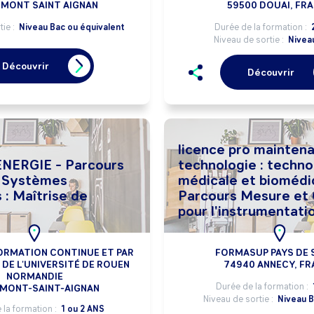
 MONT SAINT AIGNAN
59500 DOUAI, FR
tie :
Niveau Bac ou équivalent
Durée de la formation :
Niveau de sortie :
Nivea
Découvrir
Découvrir
licence pro mainten
NERGIE - Parcours
technologie : techno
 Systèmes
médicale et biomédi
s : Maîtrise de
Parcours Mesure et 
pour l'instrumentati
Médicale
ORMATION CONTINUE ET PAR
FORMASUP PAYS DE 
DE L'UNIVERSITÉ DE ROUEN
74940 ANNECY, FR
NORMANDIE
Durée de la formation :
 MONT-SAINT-AIGNAN
Niveau de sortie :
Niveau B
 la formation :
1 ou 2 ANS