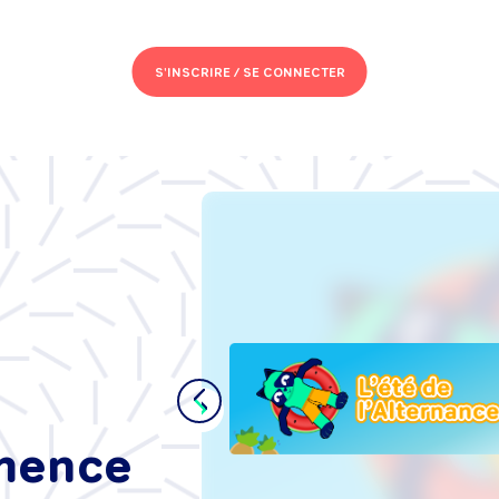
S'INSCRIRE /
SE CONNECTER
s de
se :
t'intégrer
ance, sans
mmence