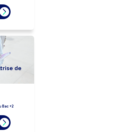
trise de
u Bac +2