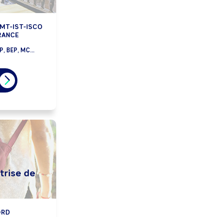
IMT-IST-ISCO
RANCE
, BEP, MC...
trise de
ORD