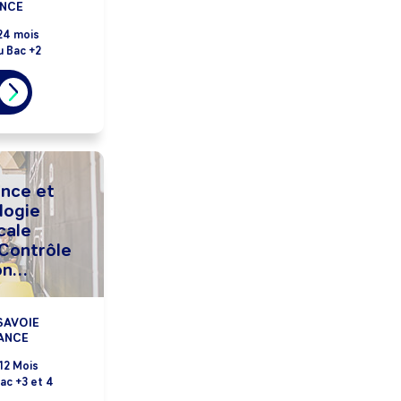
ANCE
24 mois
u Bac +2
ance et
logie
cale
Contrôle
on
SAVOIE
ANCE
12 Mois
ac +3 et 4