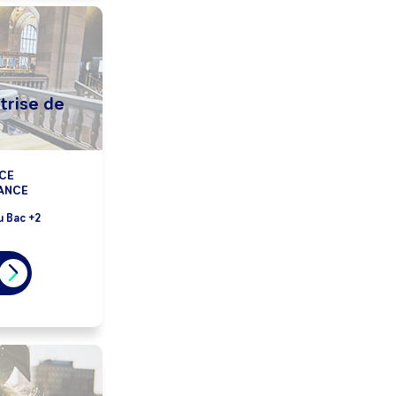
trise de
CE
RANCE
u Bac +2