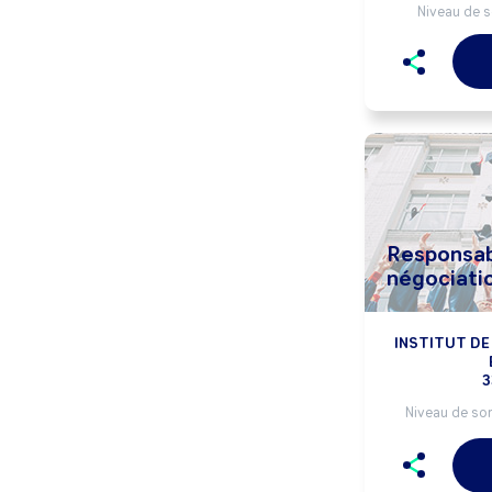
Niveau de s
Responsab
négociati
INSTITUT DE
3
Niveau de sor