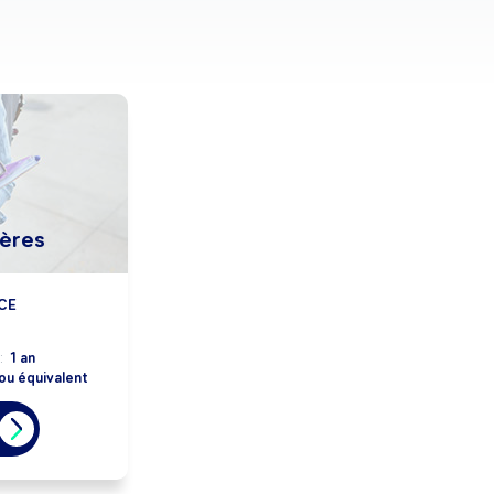
ières
CE
:
1 an
ou équivalent