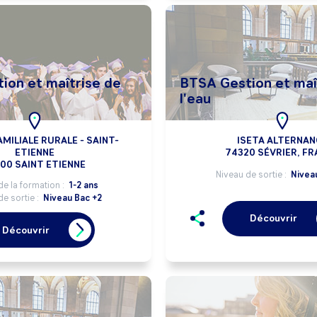
ion et maîtrise de
BTSA Gestion et maî
l'eau
MILIALE RURALE - SAINT-
ISETA ALTERNAN
ETIENNE
74320 SÉVRIER, F
00 SAINT ETIENNE
Niveau de sortie :
Nivea
de la formation :
1-2 ans
de sortie :
Niveau Bac +2
Découvrir
Découvrir