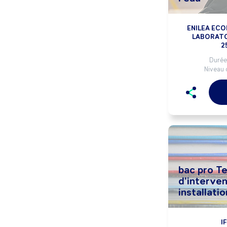
ENILEA ECO
LABORATO
2
Durée 
Niveau 
bac pro T
d'interven
installati
I