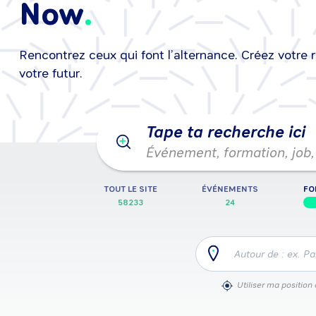
Now
Rencontrez ceux qui font l’alternance. Créez votre 
25/08/2026
•
25/08/2026
Événeme
votre futur.
Tape ta recherche ici
Événement, formation, job, 
TOUT LE SITE
ÉVÉNEMENTS
FO
58233
24
Autour de : ex. Pa
Utiliser ma position 