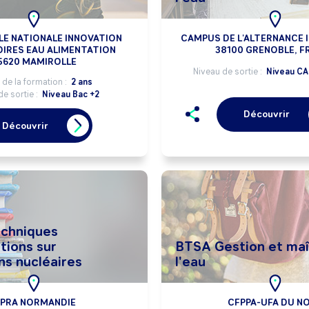
LE NATIONALE INNOVATION
CAMPUS DE L'ALTERNANCE 
IRES EAU ALIMENTATION
38100 GRENOBLE, F
5620 MAMIROLLE
Niveau de sortie :
Niveau CAP
de la formation :
2 ans
de sortie :
Niveau Bac +2
Découvrir
Découvrir
echniques
tions sur
BTSA Gestion et maî
ons nucléaires
l'eau
FPRA NORMANDIE
CFPPA-UFA DU N