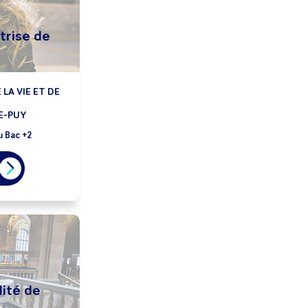
trise de
LA VIE ET DE
E-PUY
u Bac +2
lité de