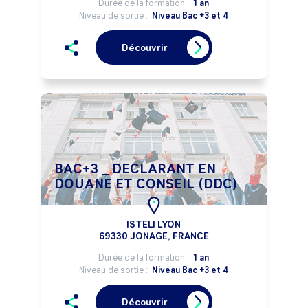
Durée de la formation :
1 an
Niveau de sortie :
Niveau Bac +3 et 4
Découvrir
BAC+3 _ DECLARANT EN
DOUANE ET CONSEIL (DDC)
ISTELI LYON
69330 JONAGE, FRANCE
Durée de la formation :
1 an
Niveau de sortie :
Niveau Bac +3 et 4
Découvrir