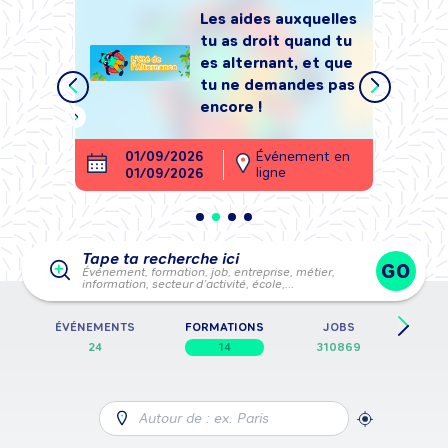
Les aides auxquelles
tu as droit quand tu
tégrer
es alternant, et que
, sans
tu ne demandes pas
encore !
ment en
01/09/2026
Événement en
26
ligne
01/09/2026
28
Tape ta recherche ici
GO
Événement, formation, job, entreprise, métier,
information, secteur d’activité, école,…
E
ÉVÉNEMENTS
FORMATIONS
JOBS
FICH
24
14
310869
Autour de : ex. Paris