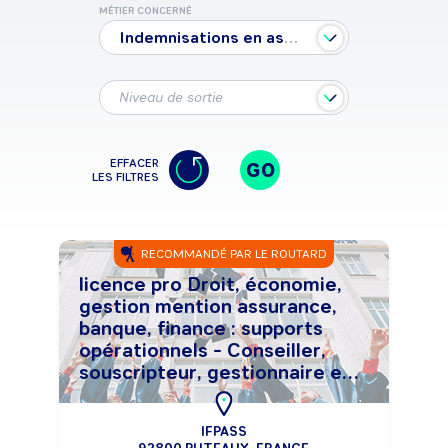
MÉTIER CONCERNÉ
Indemnisations en assurances
Niveau de sortie
EFFACER
GO
LES FILTRES
RECOMMANDÉ PAR LE ROUTARD
licence pro Droit, économie,
gestion mention assurance,
banque, finance : supports
opérationnels - Conseiller,
souscripteur, gestionnaire en
assurance
IFPASS