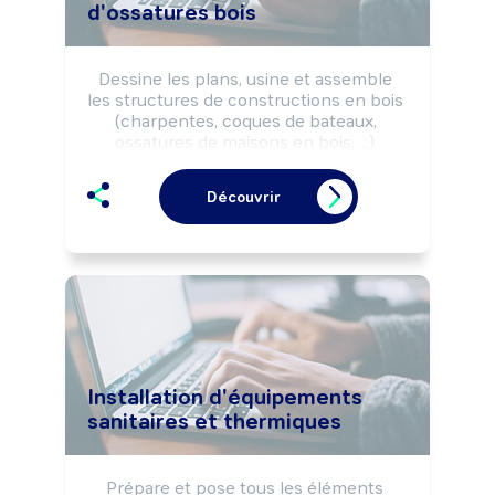
d'ossatures bois
Dessine les plans, usine et assemble 
les structures de constructions en bois 
(charpentes, coques de bateaux, 
ossatures de maisons en bois, ...) 
manuellement ou à l'aide de machines à 
bois selon les règles de sécurité.

Découvrir
Peut effectuer la mise en place et le 
montage final des structures réalisées 
sur site.

Peut coordonner une équipe et diriger 
une structure.
Installation d'équipements
sanitaires et thermiques
Prépare et pose tous les éléments 