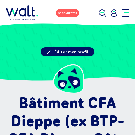
SE CONNECTER
Éditer mon profil
Bâtiment CFA
Dieppe (ex BTP-