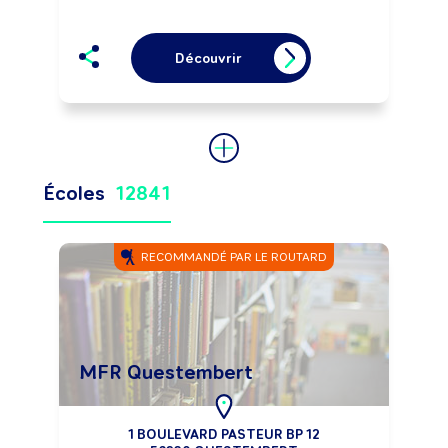
Découvrir
Écoles
12841
RECOMMANDÉ PAR LE ROUTARD
MFR Questembert
1 BOULEVARD PASTEUR BP 12