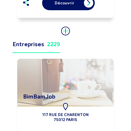
Découvrir
Vous êtes la plaque tournante de votre 
service et bien généralement le 
premier contact entre votre entreprise 
et son interlocuteur. 

Votre bienveillance, votre tact et votre 
Entreprises
2229
sens de l’écoute sont primordiaux à ce 
poste.

Tel un aiguilleur du ciel, vous orientez 
les appels entrants vers leur 
destination. Vous apportez également 
des réponses aux questions qui vous 
sont posées, de manière cons-truc-ti-
ve. 

BimBamJob
117 RUE DE CHARENTON
75012 PARIS