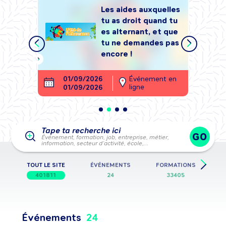
Les aides auxquelles
tu as droit quand tu
tégrer
es alternant, et que
, sans
tu ne demandes pas
encore !
ment en
01/09/2026
Événement en
26
ligne
01/09/2026
28
Tape ta recherche ici
GO
Événement, formation, job, entreprise, métier,
information, secteur d’activité, école,…
TOUT LE SITE
ÉVÉNEMENTS
FORMATIONS
401811
24
33405
3
Événements
24