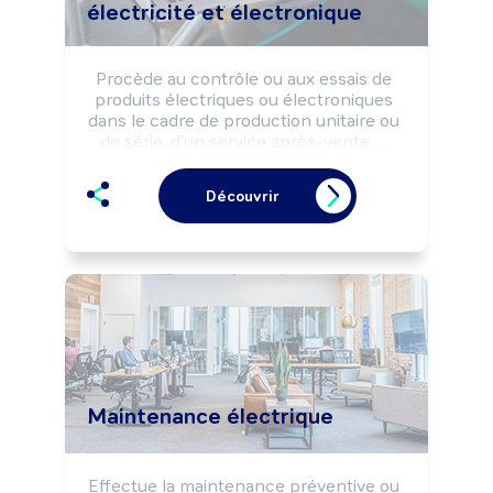
électricité et électronique
Procède au contrôle ou aux essais de 
produits électriques ou électroniques 
dans le cadre de production unitaire ou 
de série, d'un service après-vente, ... 
selon les règles de sécurité et les 
impératifs d'assurance-qualité.

Découvrir
Réalise le dépannage ou la mise en 
conformité des produits.

Peut définir les procédures et les 
méthodes de tests et réaliser les 
analyses de non-conformité des 
produits.

Peut coordonner une équipe.
Maintenance électrique
Effectue la maintenance préventive ou 