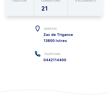
CRÉATION
FORMATIONS
D’ALTERNANTS
21
ADRESSE
Zac de Trigance
13800
Istres
TÉLÉPHONE
0442114400