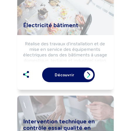
Électricité bâtiment
Réalise des travaux d'installation et de 
mise en service des équipements 
électriques dans des bâtiments à usage 
domestique, tertiaire et industriel selon 
les règles de sécurité.

Peut câbler et raccorder des 
Découvrir
installations très basse tension 
(téléphonie, informatique, alarmes, ...).

Peut effectuer des travaux de 
dépannage et de maintenance.
Intervention technique en
contrôle essai qualité en