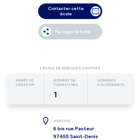
Contacter cette
école
Partager la fiche
L’ÉCOLE EN QUELQUES CHIFFRES
ANNÉE DE
NOMBRE DE
NOMBRES
CRÉATION
FORMATIONS
D’ALTERNANTS
1
ADRESSE
6 bis rue Pasteur
97400
Saint-Denis