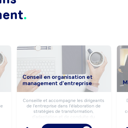
ment
Conseil en organisation et
M
management d'entreprise
Conseille et accompagne les dirigeants 
e 
de l'entreprise dans l'élaboration de 
stratégies de transformation, 
c
d'adaptation et de conduite du 
changement. Conçoit les processus de 
l'
 
changements organisationnels et 
P