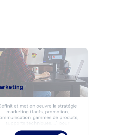
arketing
Définit et met en oeuvre la stratégie 
marketing (tarifs, promotion, 
ommunication, gammes de produits, 
supports techniques, ...) pour 
ensemble des produits de l'entreprise.

eut diriger un service ou coordonner 