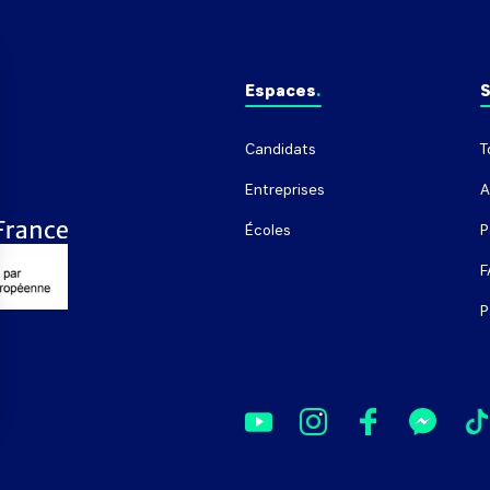
Espaces
S
Candidats
T
Entreprises
A
Écoles
P
F
P