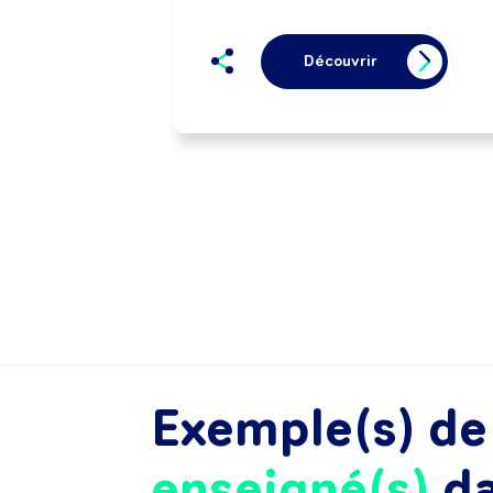
Découvrir
Exemple(s) d
enseigné(s)
d