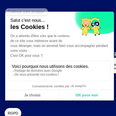
Création :
DAJM.fr