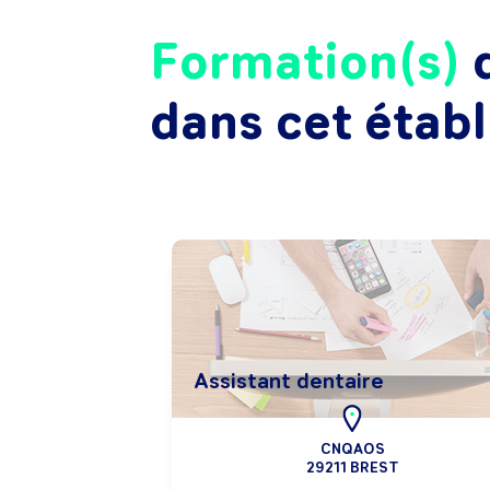
Formation(s)
d
dans cet étab
Assistant dentaire
CNQAOS
29211 BREST