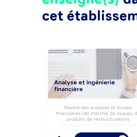
cet établisse
Analyse et ingénierie
financière
Réalise des analyses et études 
financières (de marché, de risques, d
produits, de restructurations 
économiques, ...) à destination des 
opérateurs sur marchés ou des 
instances dirigeantes de l'entreprise