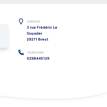
ADRESSE
3 rue Frédéric Le
Guyader
29211
Brest
TÉLÉPHONE
0298445129