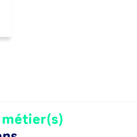
e
métier(s)
ans