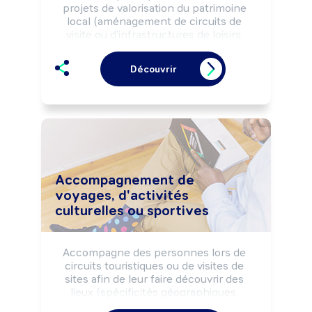
projets de valorisation du patrimoine 
local (aménagement de circuits de 
visite ou d'infrastructures de loisirs, 
mise en valeur de sites, ...) afin 
d'augmenter l'attractivité du territoire et 
Découvrir
les flux touristiques.

Peut organiser des manifestations 
évènementielles (festival, spectacles, 
...).

Peut diriger une structure.
Accompagnement de
voyages, d'activités
culturelles ou sportives
Accompagne des personnes lors de 
circuits touristiques ou de visites de 
sites afin de leur faire découvrir des 
lieux (spécificités géographiques, 
historiques, culturelles, ...), selon les 