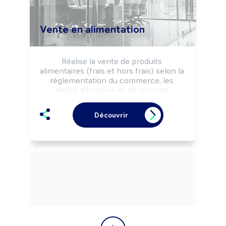
Vente en alimentation
Réalise la vente de produits 
alimentaires (frais et hors frais) selon la 
réglementation du commerce, les 
règles d'hygiène et de sécurité 
alimentaires et les objectifs 
commerciaux de l'enseigne, de 
Découvrir
l'entreprise.

Peut effectuer la préparation (cuisson, 
coupe, réalisation de plateaux, ...) de 
produits frais.