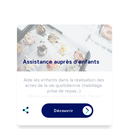
Assistance auprès d'enfants
Aide les enfants dans la réalisation des 
actes de la vie quotidienne (habillage, 
prise de repas...).

Mène avec eux des activités d'éveil 
(jeux, apprentissage de la vie 
collective...).

Découvrir
Peut effectuer l'entretien du cadre de 
vie des enfants.