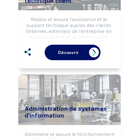
technique client
Réalise et assure l'assistance et le 
support technique auprès des clients 
(internes, externes) de l'entreprise en 
vue de prévenir et de résoudre des 
problèmes techniques d'exploitation et 
d'entretien par le traitement de 
Découvrir
questions et l'apport de solutions 
techniques selon des impératifs de 
qualité et de délais.

Peut coordonner une équipe.
Administration de systèmes
d'information
Administre et assure le fonctionnement 