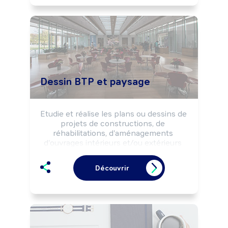
Dessin BTP et paysage
Etudie et réalise les plans ou dessins de 
projets de constructions, de 
réhabilitations, d'aménagements 
d'ouvrages intérieurs et/ou extérieurs 
selon les solutions techniques et 
architecturales retenues et la 
Découvrir
réglementation.

Peut coordonner une équipe.