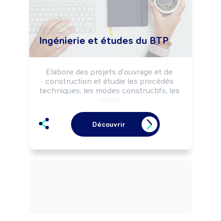
Ingénierie et études du BTP
Elabore des projets d'ouvrage et de 
construction et étudie les procédés 
techniques, les modes constructifs, les 
coûts.

Réalise l'étude d'exécution des travaux 
et effectue le suivi technique et 
Découvrir
économique du chantier.

Peut coordonner une équipe, un projet.