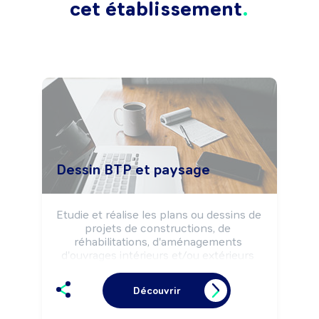
cet établissement
Dessin BTP et paysage
Etudie et réalise les plans ou dessins de 
projets de constructions, de 
réhabilitations, d'aménagements 
d'ouvrages intérieurs et/ou extérieurs 
selon les solutions techniques et 
architecturales retenues et la 
Découvrir
réglementation.

Peut coordonner une équipe.