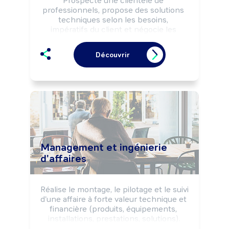
Prospecte une clientèle de 
professionnels, propose des solutions 
techniques selon les besoins, 
impératifs du client et négocie les 
conditions commerciales de la vente.

Peut coordonner une équipe 
Découvrir
commerciale et animer un réseau de 
commerciaux.
Management et ingénierie
d'affaires
Réalise le montage, le pilotage et le suivi 
d'une affaire à forte valeur technique et 
financière (produits, équipements, 
installations, prestations, solutions).

Effectue l'interface entre le client et les 