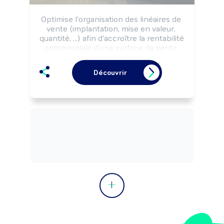
Optimise l'organisation des linéaires de 
vente (implantation, mise en valeur, 
quantité, ...) afin d'accroître la rentabilité 
commerciale d'une surface de vente 
(hypermarché, ...) selon les objectifs 
commerciaux de la marque ou de 
Découvrir
l'enseigne.

Peut réaliser des outils d'aide à la vente.

Peut coordonner une équipe.