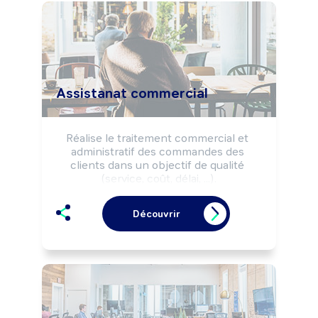
Assistanat commercial
Réalise le traitement commercial et 
administratif des commandes des 
clients dans un objectif de qualité 
(service, coût, délai, ...).

Communique à la clientèle des 
informations techniques sur les 
Découvrir
produits/services de l'entreprise.

Peut prospecter la clientèle et vendre 
des produits/services.