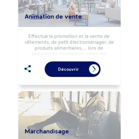
Animation de vente
Effectue la promotion et la vente de 
vêtements, de petit électroménager, de 
produits alimentaires, ... lors de 
campagnes d'animation selon les 
objectifs commerciaux (salon, semaine 
promotionnelle, lancement de produit, 
Découvrir
...) d'une marque, d'un client.
Marchandisage