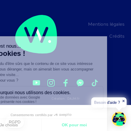
Mentions légales
Crédits
Création :
DAJM.fr
✕
Besoin d'aide ?