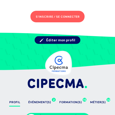
S'INSCRIRE /
SE CONNECTER
Éditer mon profil
CIPECMA
2
15
32
PROFIL
ÉVÉNEMENT(S)
FORMATION(S)
MÉTIER(S)