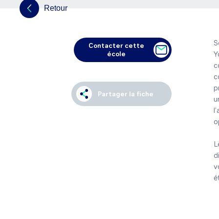
Retour
S
Contacter cette
école
Y
c
c
p
Partager la fiche
u
l
o
L
d
v
é