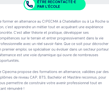
ÊTRE RECONTACTÉ•E
PAR L'ÉCOLE
e former en alternance au CIPECMA à Chatelaillon ou à La Roche su
on, c’est apprendre un métier tout en acquérant une expérience 
oncrète. C’est allier théorie et pratique, développer ses 
ompétences sur le terrain et entrer progressivement dans la vie 
rofessionnelle avec un réel savoir-faire. Que ce soit pour décrocher 
n premier emploi, se spécialiser ou évoluer dans un secteur porteur,
’alternance est une voie dynamique qui ouvre de nombreuses 
pportunités.

e Cipecma propose des formations en alternance, validées par des 
iplômes de niveau CAP, BTS, Bachelor et Mastère reconnus, pour 
ous permettre de construire votre avenir professionnel tout en 
tant rémunéré !