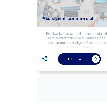
Assistanat commercial
Réalise le traitement commercial et
administratif des commandes des 
clients dans un objectif de qualité 
(service, coût, délai, ...).

Communique à la clientèle des 
informations techniques sur les 
Découvrir
produits/services de l'entreprise.

Peut prospecter la clientèle et vendr
des produits/services.