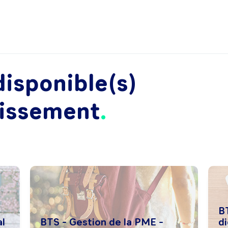
isponible(s)
lissement
B
l
BTS - Gestion de la PME -
di