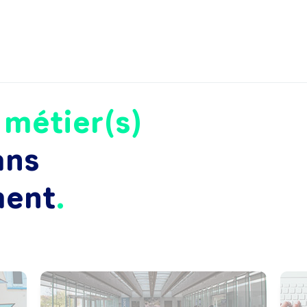
e
métier(s)
ans
ment