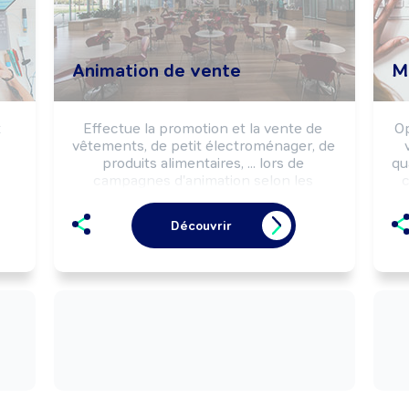
Animation de vente
M
 
Effectue la promotion et la vente de 
Op
vêtements, de petit électroménager, de 
produits alimentaires, ... lors de 
qua
campagnes d'animation selon les 
c
objectifs commerciaux (salon, semaine 
(
promotionnelle, lancement de produit, 
Découvrir
...) d'une marque, d'un client.
e 
Pe