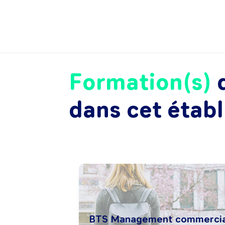
Formation(s)
d
dans cet étab
BTS Management commercia