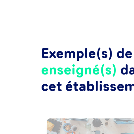
Exemple(s) d
enseigné(s)
d
cet établisse