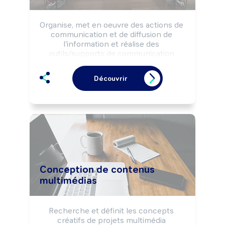
Organise, met en oeuvre des actions de 
communication et de diffusion de 
l'information et réalise des 
outils/supports de communication 
selon la stratégie de l'entreprise.

Peut participer à la définition de la 
Découvrir
politique de communication et élaborer 
le plan de communication.

Peut diriger un service ou une équipe.
Conception de contenus
multimédias
Recherche et définit les concepts 
créatifs de projets multimédia 