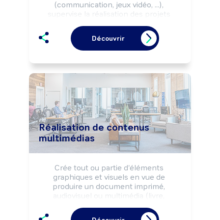
(communication, jeux vidéo, ...), 
supervise la réalisation des projets 
retenus (maquette, rough, story-board) 
en cohérence avec la stratégie 
Découvrir
commerciale.

Peut coordonner une équipe.
Réalisation de contenus
multimédias
Crée tout ou partie d'éléments 
graphiques et visuels en vue de 
produire un document imprimé, 
audiovisuel ou multimédia (livre, 
plaquette, page web, cd-rom, film 
d'animation, jeux vidéo, ...).
