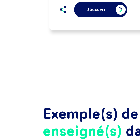
Découvrir
Exemple(s) d
enseigné(s)
d