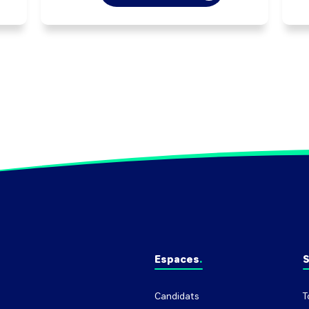
conformité des produits en cours de 
d
es.
production.

s
Peut réaliser des opérations manuelles 
(a
liées au produit (finition, 
conditionnement, ...), régler les 
équipements et effectuer la 
maintenance de premier niveau.

Pe
Peut coordonner une équipe 
(opérateurs, ...).
Espaces
S
Candidats
T