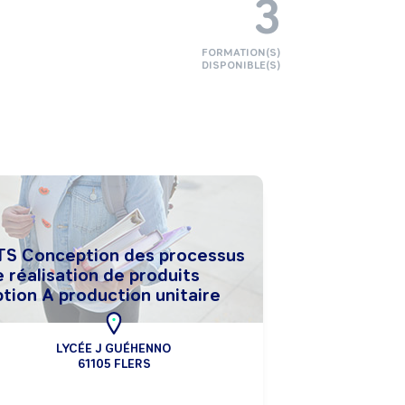
3
FORMATION(S)
DISPONIBLE(S)
TS Conception des processus
 réalisation de produits
tion A production unitaire
LYCÉE J GUÉHENNO
61105 FLERS