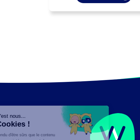
(radiothérapie, curiethérapie, ...).

Peut réaliser des calculs dosimétriqu