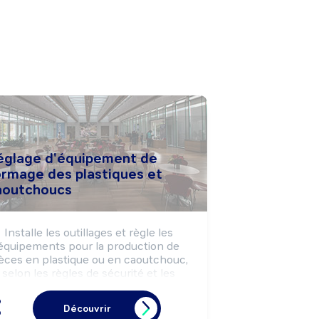
églage d'équipement de
ormage des plastiques et
aoutchoucs
Installe les outillages et règle les 
équipements pour la production de 
èces en plastique ou en caoutchouc, 
selon les règles de sécurité et les 
impératifs de production (cadence, 
spécificités, ...).

Découvrir
Apporte un appui technique en cas 