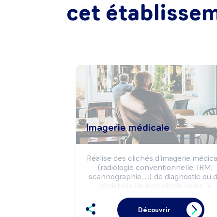
cet établisse
Imagerie médicale
Réalise des clichés d'imagerie médical
(radiologie conventionnelle, IRM, 
scannographie, ...) de diagnostic ou d
dépistage de pathologie selon la 
prescription médicale.

Peut intervenir dans la mise en place 
Découvrir
traitements thérapeutiques 