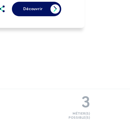
Découvrir
3
MÉTIER(S)
POSSIBLE(S)