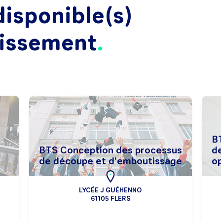
isponible(s)
lissement
B
BTS Conception des processus
de
de découpe et d'emboutissage
op
LYCÉE J GUÉHENNO
61105 FLERS