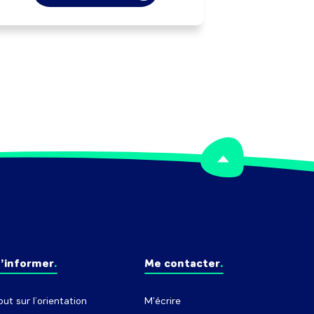
'anomalie et de dysfonctionnement 
ur les machines et les périphériques 
ffinage des réglages, ...). Effectue les 
démarrages et les changements de 
production. Peut lancer un nouvel 
équipement.

ut réaliser des opérations manuelles 
(alimentation des machines, 
conditionnement, ...) et effectuer 
l'entretien des équipements.

Peut coordonner une équipe.
’informer
Me contacter
out sur l’orientation
M'écrire