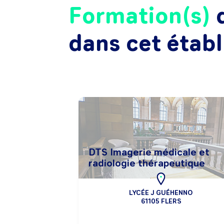
Formation(s)
d
dans cet étab
DTS Imagerie médicale et
radiologie thérapeutique
LYCÉE J GUÉHENNO
61105 FLERS