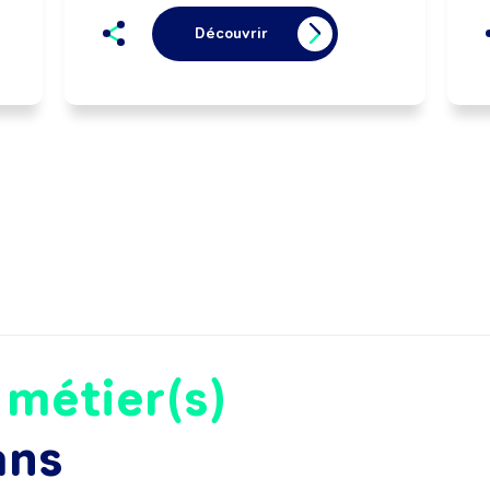
Découvrir
e
métier(s)
ans