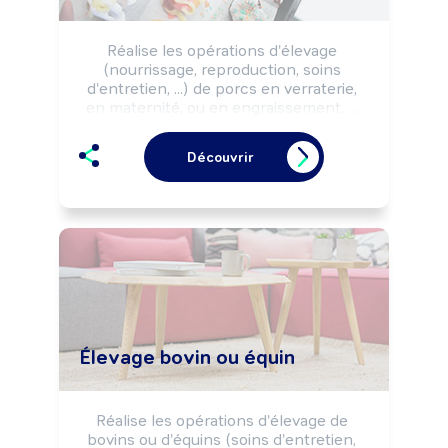
Réalise les opérations d'élevage 
(nourrissage, reproduction, soins 
d'entretien, ...) de porcs en verraterie, 
en maternité, ou en engraissement, ... 
selon les règles d'hygiène, de sécurité, 
les normes environnementales et les 
Découvrir
impératifs de production.

Peut cultiver les plantes destinées à 
l'alimentation des animaux (fourrages, 
céréales, ...).

Peut transformer des produits issus de 
l'élevage (charcuterie, ...).

Peut coordonner une équipe ou diriger 
un élevage.
Élevage bovin ou équin
Réalise les opérations d'élevage de 
bovins ou d'équins (soins d'entretien, 