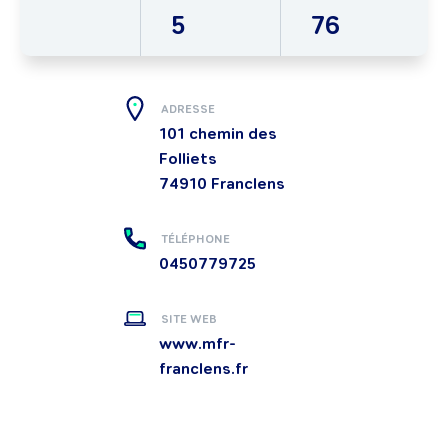
5
76
ADRESSE
101 chemin des
Folliets
74910
Franclens
TÉLÉPHONE
0450779725
SITE WEB
www.mfr-
franclens.fr