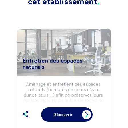
cet établissement
Entretien des espaces
naturels
Aménage et entretient des espaces 
naturels (bordures de cours d'eau, 
dunes, talus, ...) afin de préserver leurs 
qualités biologiques selon les règles de 
sécurité et la réglementation 
environnementale.

Découvrir
Peut installer des équipements de 
préservation du littoral.

Peut coordonner une équipe.