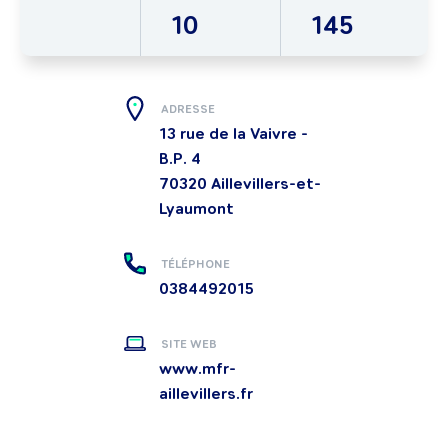
10
145
ADRESSE
13 rue de la Vaivre -
B.P. 4
70320
Aillevillers-et-
Lyaumont
TÉLÉPHONE
0384492015
SITE WEB
www.mfr-
aillevillers.fr