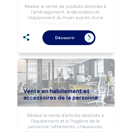
Réalise la vente de produits destinés à 
l'aménagement, la décoration et 
l'équipement du foyer auprès d'une 
clientèle de particuliers selon la 
réglementation du commerce, la 
stratégie et les objectifs commerciaux 
Découvrir
de l'entreprise.

Peut effectuer des opérations de 
service après-vente.

Peut coordonner une équipe.
Vente en habillement et
accessoires de la personne
Réalise la vente d'articles destinés à 
l'équipement et à l'hygiène de la 
personne (vêtements, chaussures, 