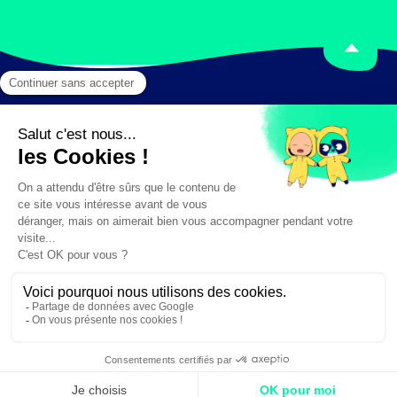
Mentions légales
Crédits
✕
Besoin d'aide ?
Création :
DAJM.fr