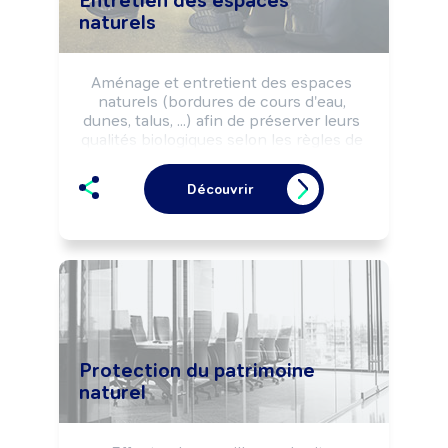
Entretien des espaces
naturels
Aménage et entretient des espaces 
naturels (bordures de cours d'eau, 
dunes, talus, ...) afin de préserver leurs 
qualités biologiques selon les règles de 
sécurité et la réglementation 
environnementale.

Découvrir
Peut installer des équipements de 
préservation du littoral.

Peut coordonner une équipe.
Protection du patrimoine
naturel