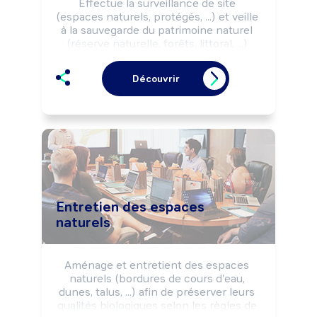
Effectue la surveillance de site 
(espaces naturels, protégés, ...) et veille 
à la sauvegarde du patrimoine naturel 
(réserve naturelle, forêts, littoral, ...) 
selon les directives institutionnelles, la 
réglementation environnementale (loi 
Découvrir
de protection du littoral, ...) et les règles 
de sécurité.

Peut sensibiliser différents publics à la 
protection de l'environnement, ou 
mettre en place la sécurisation du 
public.

Peut coordonner une équipe.
Entretien des espaces
naturels
Aménage et entretient des espaces 
naturels (bordures de cours d'eau, 
dunes, talus, ...) afin de préserver leurs 
qualités biologiques selon les règles de 