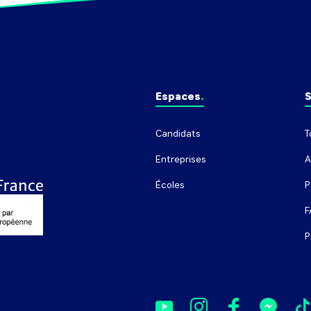
Espaces
S
Candidats
T
Entreprises
A
Écoles
P
F
P