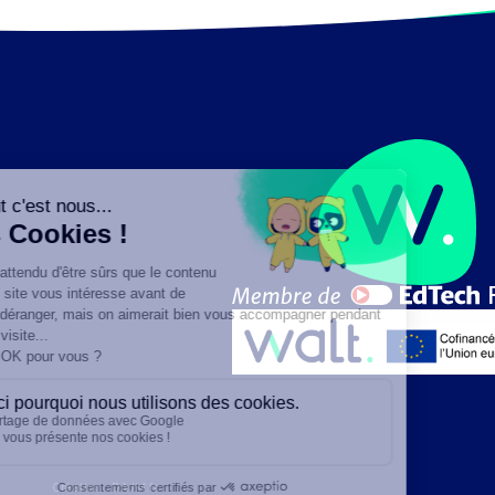
Création :
DAJM.fr