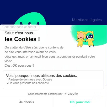
Mentions légales
Crédits
Création :
DAJM.fr
✕
Besoin d'aide ?