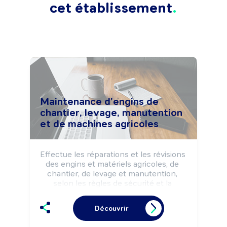
cet établissement
Maintenance d'engins de
chantier, levage, manutention
et de machines agricoles
Effectue les réparations et les révisions 
des engins et matériels agricoles, de 
chantier, de levage et manutention, 
selon les règles de sécurité et la 
réglementation.

Peut effectuer des dépannages sur site 
Découvrir
(terrains agricoles, chantiers, ...).