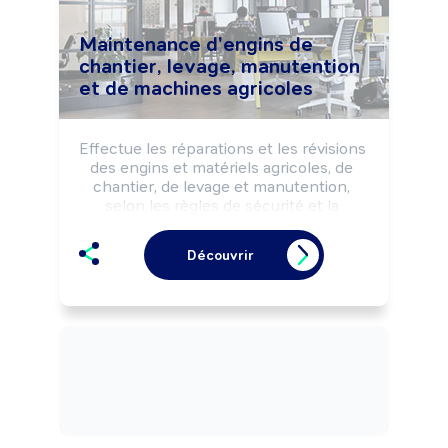
Maintenance d'engins de
chantier, levage, manutention
et de machines agricoles
Effectue les réparations et les révisions 
des engins et matériels agricoles, de 
chantier, de levage et manutention, 
selon les règles de sécurité et la 
réglementation.

Peut effectuer des dépannages sur site 
Découvrir
(terrains agricoles, chantiers, ...).