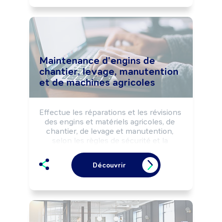
Maintenance d'engins de
chantier, levage, manutention
et de machines agricoles
Effectue les réparations et les révisions 
des engins et matériels agricoles, de 
chantier, de levage et manutention, 
selon les règles de sécurité et la 
réglementation.

Peut effectuer des dépannages sur site 
Découvrir
(terrains agricoles, chantiers, ...).