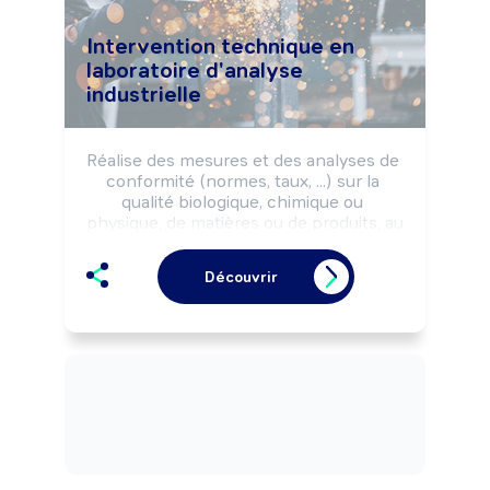
Intervention technique en
laboratoire d'analyse
industrielle
Réalise des mesures et des analyses de 
conformité (normes, taux, ...) sur la 
qualité biologique, chimique ou 
physique, de matières ou de produits, au 
moyen de matériel de laboratoire, selon 
un protocole de contrôle et les règles 
Découvrir
d'hygiène, sécurité, environnement.