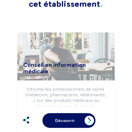
cet établissement
Conseil en information
médicale
Informe les professionnels de santé 
(médecins, pharmaciens, vétérinaires, 
...) sur des produits médicaux ou 
pharmaceutiques afin de les 
promouvoir selon la réglementation.

Peut effectuer la vente de produits.

Découvrir
Peut coordonner une équipe.