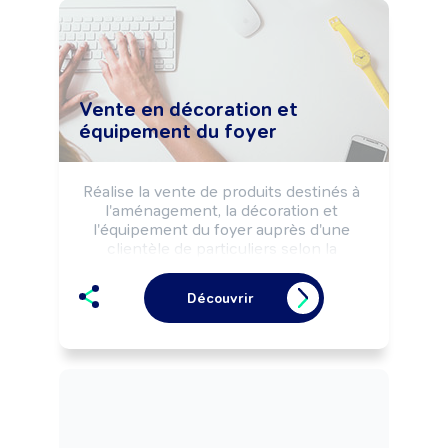
musique, préparation d'armes à feu, ...).

Peut coordonner une équipe.
Vente en décoration et
équipement du foyer
Réalise la vente de produits destinés à 
l'aménagement, la décoration et 
l'équipement du foyer auprès d'une 
clientèle de particuliers selon la 
réglementation du commerce, la 
stratégie et les objectifs commerciaux 
Découvrir
de l'entreprise.

Peut effectuer des opérations de 
service après-vente.

Peut coordonner une équipe.