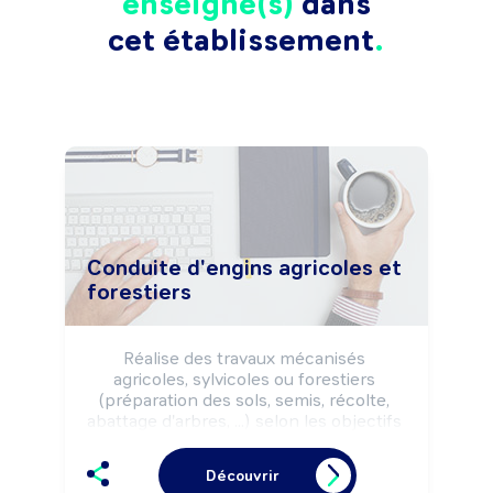
enseigné(s)
dans
cet établissement
Conduite d'engins agricoles et
forestiers
Réalise des travaux mécanisés 
agricoles, sylvicoles ou forestiers 
(préparation des sols, semis, récolte, 
abattage d'arbres, ...) selon les objectifs 
de production (quantité, qualité, ...), la 
commande du client, les règles 
Découvrir
d'hygiène, de sécurité et la 