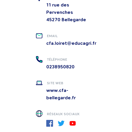
11 rue des
Pervenches
45270
Bellegarde
EMAIL
cfa.loiret@educagri.fr
TÉLÉPHONE
0238950820
SITE WEB
www.cfa-
bellegarde.fr
RÉSEAUX SOCIAUX