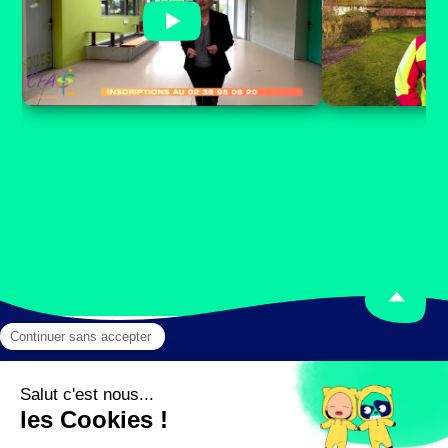
L'offre de formation au CFA
CFA Agricol
Agricole Départemental du
Loiret : Fil
Loiret - par Isabelle Foix
cynégétiqu
Mentions légales