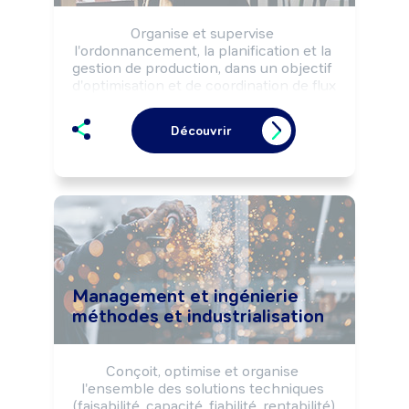
Organise et supervise 
l'ordonnancement, la planification et la 
gestion de production, dans un objectif 
d'optimisation et de coordination de flux 
de produits et d'information, selon les 
besoins et les impératifs de coûts, 
Découvrir
délais et qualité.

Peut diriger une équipe ou un service et 
en gérer le budget.
Management et ingénierie
méthodes et industrialisation
Conçoit, optimise et organise 
l'ensemble des solutions techniques 
(faisabilité, capacité, fiabilité, rentabilité) 