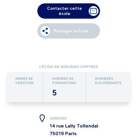
Contacter cette
école
Partager la fiche
L’ÉCOLE EN QUELQUES CHIFFRES
ANNÉE DE
NOMBRE DE
NOMBRES
CRÉATION
FORMATIONS
D’ALTERNANTS
5
ADRESSE
14 rue Lally Tollendal
75019
Paris