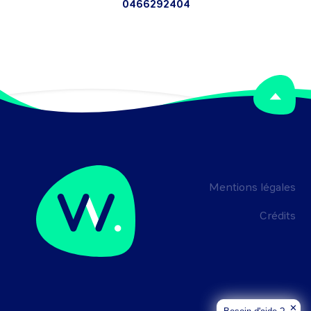
0466292404
Mentions légales
Crédits
✕