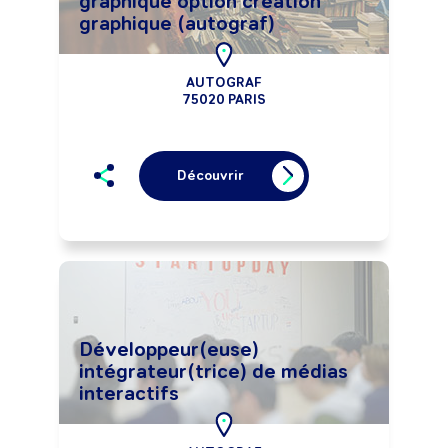
graphique option création
graphique (autograf)
AUTOGRAF
75020 PARIS
Découvrir
Développeur(euse)
intégrateur(trice) de médias
interactifs