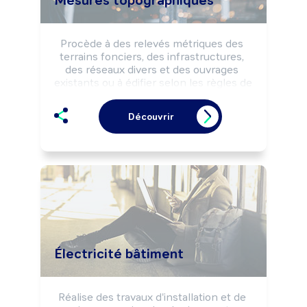
Mesures topographiques
Procède à des relevés métriques des 
terrains fonciers, des infrastructures, 
des réseaux divers et des ouvrages 
existants ou à édifier selon les règles de 
sécurité. Etablit des plans, des cartes 
d'implantations d'ouvrages selon la 
Découvrir
législation en vigueur.

Peut évaluer et expertiser la valeur de 
biens fonciers.
Électricité bâtiment
Réalise des travaux d'installation et de 