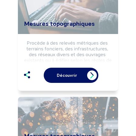
Mesures topographiques
Procède à des relevés métriques des 
terrains fonciers, des infrastructures, 
des réseaux divers et des ouvrages 
existants ou à édifier selon les règles de 
sécurité. Etablit des plans, des cartes 
d'implantations d'ouvrages selon la 
Découvrir
législation en vigueur.

Peut évaluer et expertiser la valeur de 
biens fonciers.