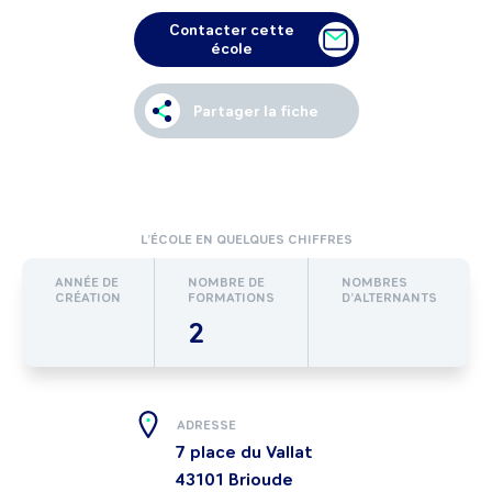
Contacter cette
école
Partager la fiche
L’ÉCOLE EN QUELQUES CHIFFRES
ANNÉE DE
NOMBRE DE
NOMBRES
CRÉATION
FORMATIONS
D’ALTERNANTS
2
ADRESSE
7 place du Vallat
43101
Brioude